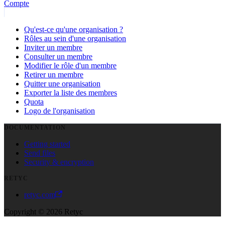
Compte
Qu'est-ce qu'une organisation ?
Rôles au sein d'une organisation
Inviter un membre
Consulter un membre
Modifier le rôle d'un membre
Retirer un membre
Quitter une organisation
Exporter la liste des membres
Quota
Logo de l'organisation
DOCUMENTATION
Getting started
Send files
Security & encryption
RETYC
retyc.com
Copyright © 2026 Retyc