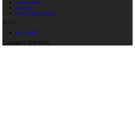
Getting started
Send files
Security & encryption
RETYC
retyc.com
Copyright © 2026 Retyc