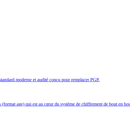
n standard moderne et audité conçu pour remplacer PGP.
 (format age) qui est au cœur du système de chiffrement de bout en bou