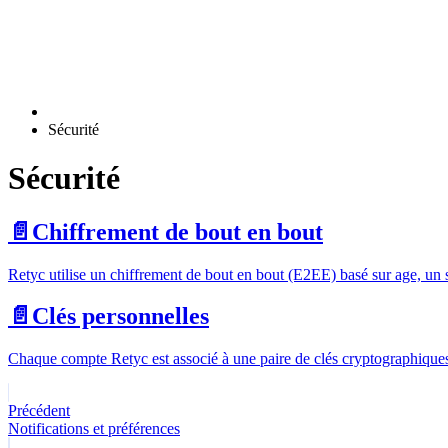
Sécurité
Sécurité
📄️
Chiffrement de bout en bout
Retyc utilise un chiffrement de bout en bout (E2EE) basé sur age, u
📄️
Clés personnelles
Chaque compte Retyc est associé à une paire de clés cryptographiques
Précédent
Notifications et préférences